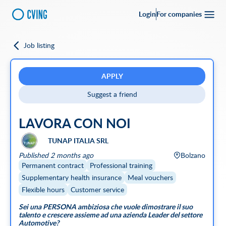
Login
For companies
Job listing
Go back
Upload your
CV
Full-time
Part-time
Full Remote
CVing Referral
APPLY
Suggest a friend
City
LAVORA CON NOI
SEARCH
TUNAP ITALIA SRL
Featured companies
Published 2 months ago
Bolzano
Permanent contract
Professional training
Supplementary health insurance
Meal vouchers
Flexible hours
Customer service
Sei una PERSONA ambiziosa che vuole dimostrare il suo
talento e crescere assieme ad una azienda Leader del settore
Automotive?