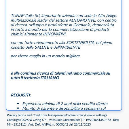
TUNAP Italia Srl, importante azienda con sede in Alto Adige,
multinazionale leader del settore AUTOMOTIVE, con centro
di ricerca, sviluppo e produzione in Germania, riconosciuta
in tutto il mondo per la commercializzazione di prodotti
chimici altamente INNOVATIVI,
con un forte orientamento alla SOSTENIBILITA’ nel pieno
rispetto della SALUTE e dell’AMBIENTE
per vivere meglio in un mondo migliore
è alla continua ricerca di talenti nel ramo commerciale su
tutto il territorio ITALIANO
REQUISITI:
Esperienza minima di 2 anni nella vendita diretta
Munito di patente e disponibilità a spostarsi sul
territorio di competenza
Privacy
Terms and Conditions
Transparency
Cookie Policy
Cookie settings
Predisposizione a lavorare per obiettivi
Copyright 2026 © CVing S.r.l. with Sole Shareholder | P. IVA 04681350270 | REA
Elevate capacità comunicative e leadership
MI - 2515112 | Aut. Def. ANPAL n. 0000142 del 28/11/2023
Organizzazione, ambizione, dinamicità, metodo e