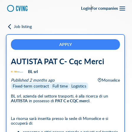
Login
For companies
Job listing
Go back
Upload your
CV
Full-time
Part-time
Full Remote
CVing Referral
APPLY
AUTISTA PAT C- Cqc Merci
City
BL srl
SEARCH
Published 2 months ago
Monselice
Featured companies
Fixed-term contract
Full time
Logistics
BL srl, azienda del settore trasporti, è alla ricerca di un
AUTISTA
in possesso di
PAT C e CQC merci
.
La risorsa sarà inserita presso la sede di Monselice e si
occuperà di:
consegne e ritiri presso aziende e privati nel territorio