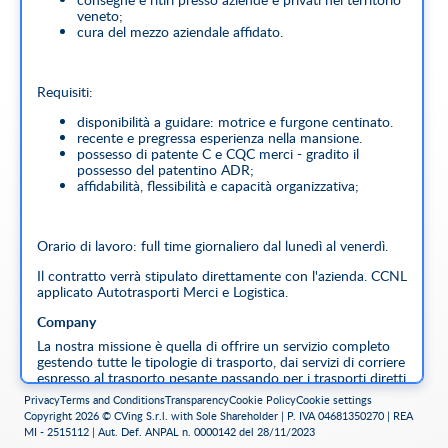
veneto;
cura del mezzo aziendale affidato.
Requisiti:
disponibilità a guidare: motrice e furgone centinato.
recente e pregressa esperienza nella mansione.
possesso di patente C e CQC merci - gradito il
possesso del patentino ADR;
affidabilità, flessibilità e capacità organizzativa;
Orario di lavoro: full time giornaliero dal lunedì al venerdì.
Il contratto verrà stipulato direttamente con l'azienda. CCNL
applicato Autotrasporti Merci e Logistica.
Company
La nostra missione è quella di offrire un servizio completo
gestendo tutte le tipologie di trasporto, dai servizi di corriere
espresso al trasporto pesante passando per i trasporti diretti
e fiduciari pensati per i clienti più esigenti.
Privacy
Terms and Conditions
Transparency
Cookie Policy
Cookie settings
Copyright 2026 © CVing S.r.l. with Sole Shareholder | P. IVA 04681350270 | REA
MI - 2515112 | Aut. Def. ANPAL n. 0000142 del 28/11/2023