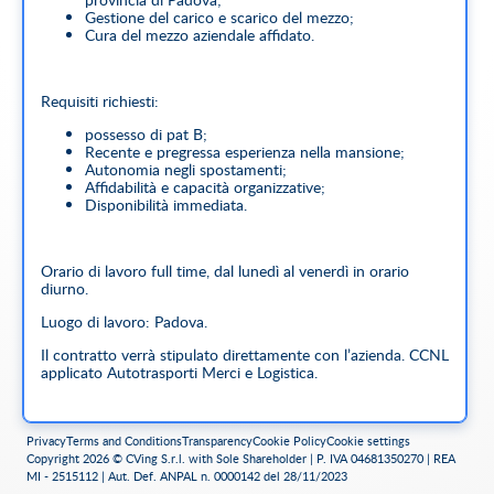
Gestione del carico e scarico del mezzo;
Cura del mezzo aziendale affidato.
Requisiti richiesti:
possesso di pat B;
Recente e pregressa esperienza nella mansione;
Autonomia negli spostamenti;
Affidabilità e capacità organizzative;
Disponibilità immediata.
Orario di lavoro full time, dal lunedì al venerdì in orario
diurno.
Luogo di lavoro: Padova.
Il contratto verrà stipulato direttamente con l’azienda. CCNL
applicato Autotrasporti Merci e Logistica.
Company
Privacy
Terms and Conditions
Transparency
Cookie Policy
Cookie settings
Copyright 2026 © CVing S.r.l. with Sole Shareholder | P. IVA 04681350270 | REA
La nostra missione è quella di offrire un servizio completo
MI - 2515112 | Aut. Def. ANPAL n. 0000142 del 28/11/2023
gestendo tutte le tipologie di trasporto, dai servizi di corriere