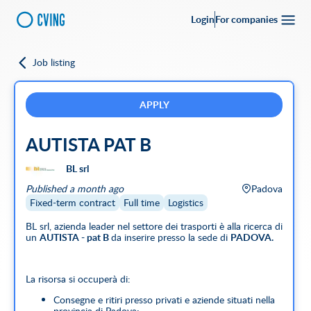
Login
For companies
Job listing
Go back
Upload your
CV
Full-time
Part-time
Full Remote
CVing Referral
APPLY
AUTISTA PAT B
City
BL srl
SEARCH
Published a month ago
Padova
Featured companies
Fixed-term contract
Full time
Logistics
BL srl, azienda leader nel settore dei trasporti è alla ricerca di
un
AUTISTA - pat B
da inserire presso la sede di
PADOVA.
La risorsa si occuperà di:
Consegne e ritiri presso privati e aziende situati nella
provincia di Padova;